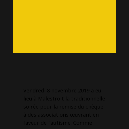
Vendredi 8 novembre 2019 a eu
lieu à Malestroit la traditionnelle
soirée pour la remise du chèque
à des associations œuvrant en
faveur de l’autisme. Comme