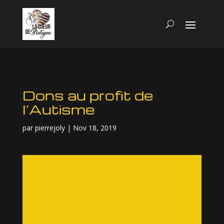
Dons au profit de
l’Autisme
par
pierrejoly
|
Nov 18, 2019