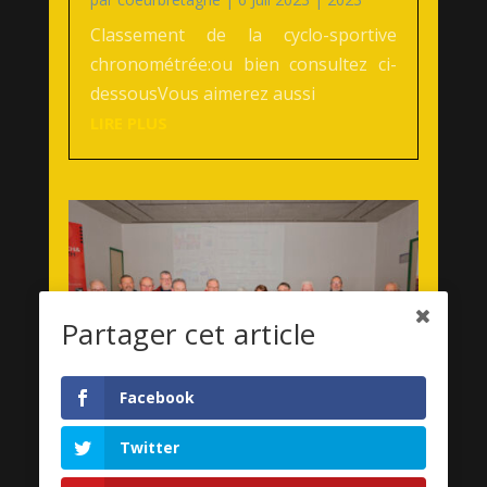
Classement de la cyclo-sportive
chronométrée:ou bien consultez ci-
dessousVous aimerez aussi
LIRE PLUS
Partager cet article
Facebook
Twitter
17ème édition – premier