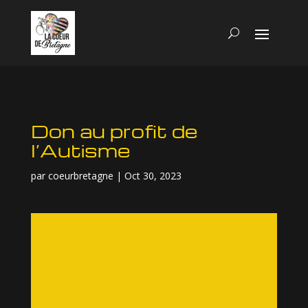
Don au profit de
l’Autisme
par
coeurbretagne
|
Oct 30, 2023