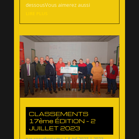
dessousVous aimerez aussi
LIRE PLUS
CLASSEMENTS
17ème ÉDITION – 2
JUILLET 2023
par
coeurbretagne
|
6 Juil 2023
|
2023