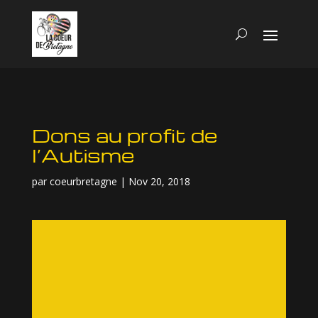
Dons au profit de
l’Autisme
par
coeurbretagne
|
Nov 20, 2018