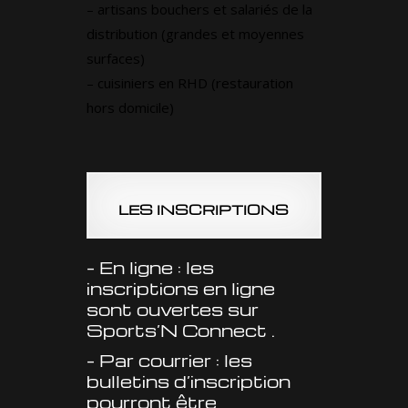
– artisans bouchers et salariés de la
distribution (grandes et moyennes
surfaces)
– cuisiniers en RHD (restauration
hors domicile)
LES INSCRIPTIONS
– En ligne : les
inscriptions en ligne
sont ouvertes sur
Sports’N Connect
.
– Par courrier : les
bulletins d’inscription
pourront être