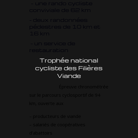
– une rando cycliste
conviviale de 62 km
deux randonnées
–
pédestres de 10 km et
16 km
un service de
–
restauration
Trophée national
cycliste des Filières
Viande
Épreuve chronométrée
sur le parcours cyclosportif de 94
km, ouverte aux
– producteurs de viande
– salariés de coopératives
d’abattoirs