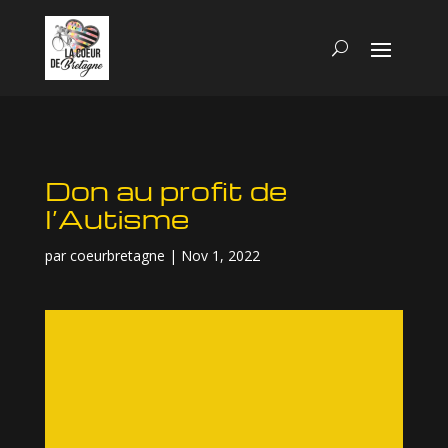
Don au profit de
l’Autisme
par
coeurbretagne
|
Nov 1, 2022