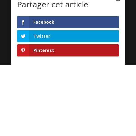
Partager cet article
Don au profit de l’Autisme
Facebook
par
coeurbretagne
|
Nov 1, 2022
|
2022
Plus de 160 bénévoles et partenaires
Twitter
étaient attendus à la traditionnelle
Pinterest
cérémonie de remise du chèque vendredi
28 octobre à la salle des fêtes de
Malestroit . Dans son mot d'accueil,
Jean-François Guihard, président et
initiateur de La Cœur de Bretagne,...
LIRE PLUS
16ème édition – une bonne
remise en jambes